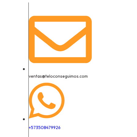
ventas@teloconseguimos.com
+573508479926