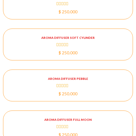
Valorado
$
250.000
con
0
de
5
AROMA DIFFUSER SOFT CYLINDER
Valorado
$
250.000
con
0
de
5
AROMA DIFFUSER PEBBLE
Valorado
$
250.000
con
0
de
5
AROMA DIFFUSER FULL MOON
Valorado
$
250.000