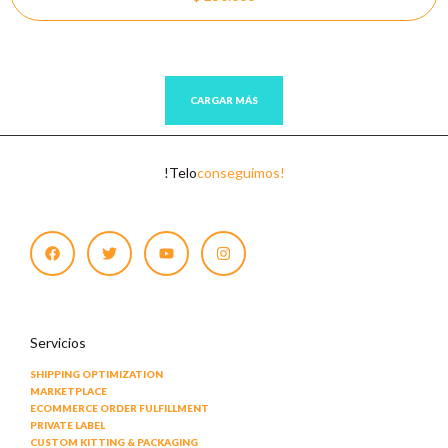
con
0
de
5
CARGAR MÁS
!Telo
conseguimos!
Servicios
SHIPPING OPTIMIZATION
MARKETPLACE
ECOMMERCE ORDER FULFILLMENT
PRIVATE LABEL
CUSTOM KITTING & PACKAGING