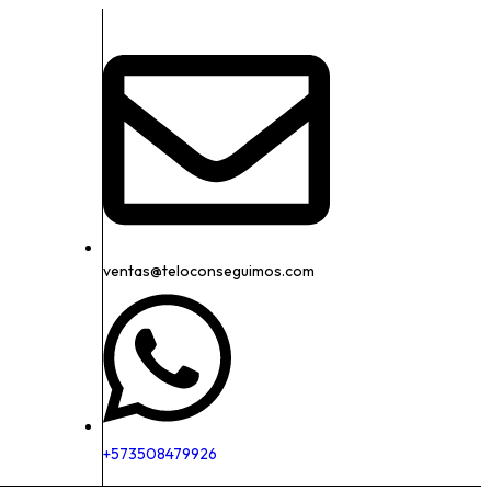
ventas@teloconseguimos.com
+573508479926